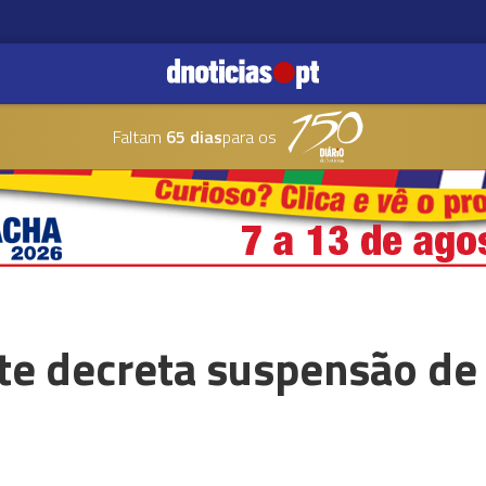
Faltam
65 dias
para os
te decreta suspensão de