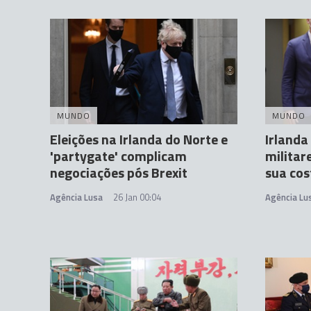
MUNDO
MUNDO
Eleições na Irlanda do Norte e
Irlanda 
'partygate' complicam
militar
negociações pós Brexit
sua cos
Agência Lusa
26 Jan 00:04
Agência Lu