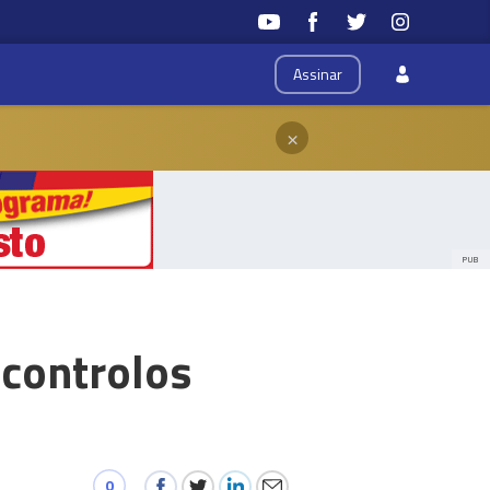
Assinar
×
PUB
 controlos
0