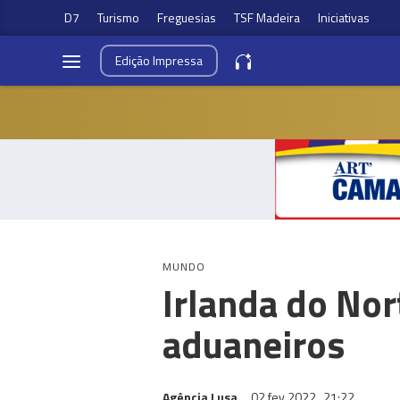
D7
Turismo
Freguesias
TSF Madeira
Iniciativas
Edição
Impressa
MUNDO
Irlanda do Nor
aduaneiros
Agência Lusa
02 fev 2022
21:22