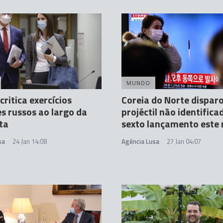
MUNDO
critica exercícios
Coreia do Norte dispar
es russos ao largo da
projéctil não identifica
ta
sexto lançamento este
sa
24 Jan 14:08
Agência Lusa
27 Jan 04:07