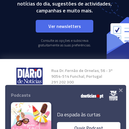
notícias do dia, sugestões de actividades,
campanhas e muito mais.
Ver newsletters
Consulte as opções e subscreva
gratuitamente as suas preferências.
Rua Dr. Fernão de Ornelas, 56 - 3º
9054-514 Funchal, Portugal
291 202 300
×
Podcasts
Instale a nossa App
Da espada às curtas
Ouvir Podcast