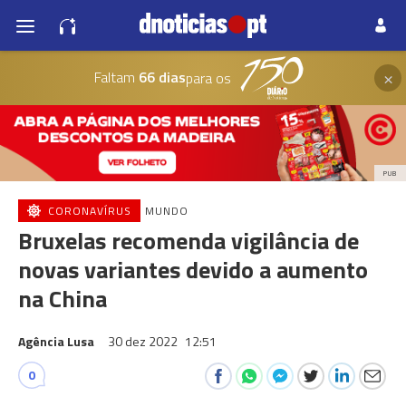
×
Faltam
66 dias
para os
PUB
CORONAVÍRUS
MUNDO
Bruxelas recomenda vigilância de
novas variantes devido a aumento
na China
Agência Lusa
30 dez 2022
12:51
0