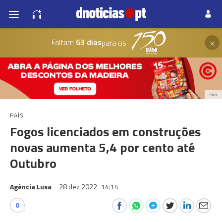
×
Faltam
63 dias
para os
PUB
PAÍS
Fogos licenciados em construções
novas aumenta 5,4 por cento até
Outubro
Agência Lusa
28 dez 2022
14:14
0