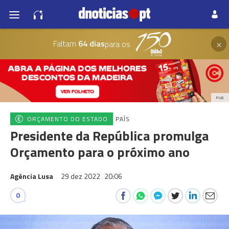
×
Faltam
64 dias
para os
PUB
ORÇAMENTO DO ESTADO
PAÍS
Presidente da República promulga
Orçamento para o próximo ano
Agência Lusa
29 dez 2022
20:06
0