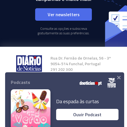
Ver newsletters
Consulte as opções e subscreva
gratuitamente as suas preferências.
Rua Dr. Fernão de Ornelas, 56 - 3º
9054-514 Funchal, Portugal
291 202 300
×
Podcasts
Instale a nossa App
Da espada às curtas
Ouvir Podcast
© 2024 Empresa Diário de Notícias, Lda.
Todos os direitos reservados.