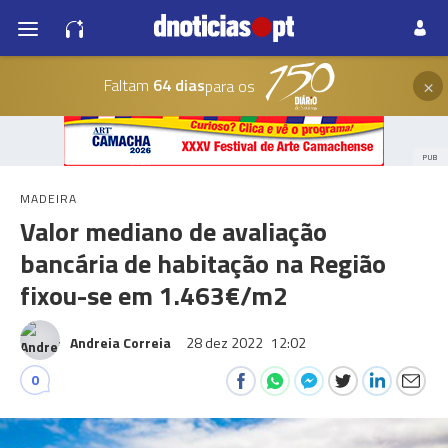
×
Faltam
64 dias
para os
PUB
MADEIRA
Valor mediano de avaliação
bancária de habitação na Região
fixou-se em 1.463€/m2
Andreia Correia
28 dez 2022
12:02
0