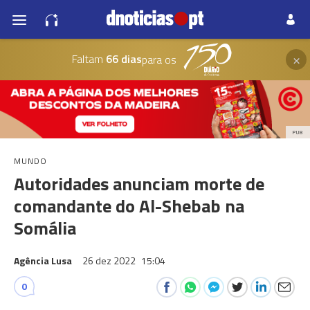
×
Faltam
66 dias
para os
PUB
MUNDO
Autoridades anunciam morte de
comandante do Al-Shebab na
Somália
Agência Lusa
26 dez 2022
15:04
0