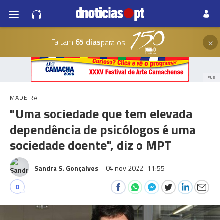
×
Faltam
65 dias
para os
PUB
MADEIRA
"Uma sociedade que tem elevada
dependência de psicólogos é uma
sociedade doente", diz o MPT
Sandra S. Gonçalves
04 nov 2022
11:55
0