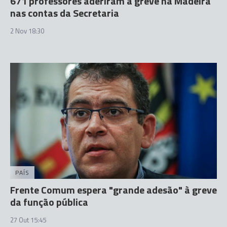
671 professores aderiram à greve na Madeira
nas contas da Secretaria
2 Nov 18:30
PAÍS
Frente Comum espera "grande adesão" à greve
da função pública
27 Out 15:45