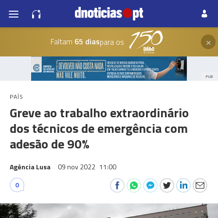
×
Faltam
65 dias
para os
PUB
PAÍS
Greve ao trabalho extraordinário
dos técnicos de emergência com
adesão de 90%
Agência Lusa
09 nov 2022
11:00
0