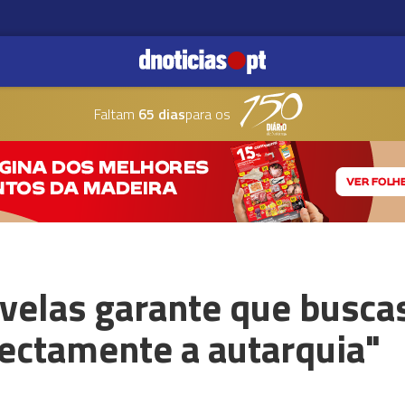
Faltam
65 dias
para os
velas garante que buscas
rectamente a autarquia"