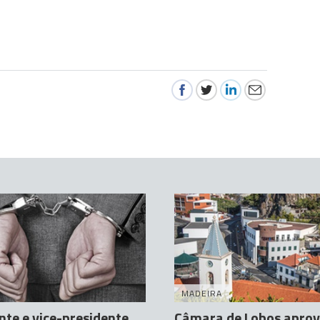
MADEIRA
nte e vice-presidente
Câmara de Lobos apro