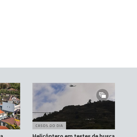
CASOS DO DIA
va
Helicóptero em testes de busca