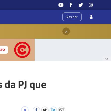
Assinar
×
PUB
 da PJ que
0