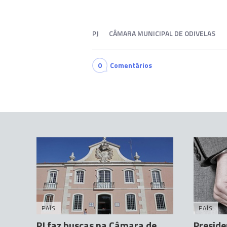
PJ
CÂMARA MUNICIPAL DE ODIVELAS
0
Comentários
PAÍS
PAÍS
PJ faz buscas na Câmara de
Preside