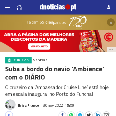
×
Faltam
65 dias
para os
PUB
TURISMO
MADEIRA
Suba a bordo do navio 'Ambience'
com o DIÁRIO
O cruzeiro da ‘Ambassador Cruise Line’ está hoje
em escala inaugural no Porto do Funchal
Erica Franco
30 nov 2022
15:09
0