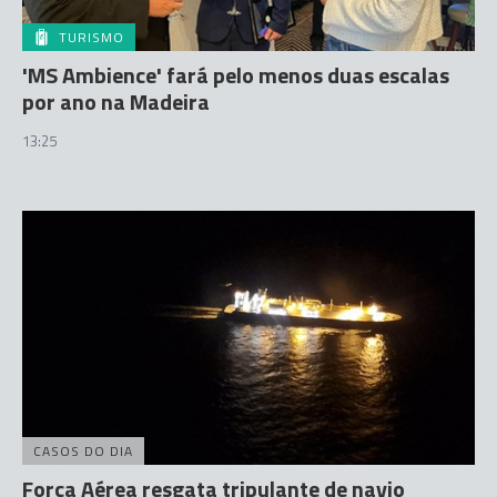
TURISMO
'MS Ambience' fará pelo menos duas escalas
por ano na Madeira
13:25
CASOS DO DIA
Força Aérea resgata tripulante de navio