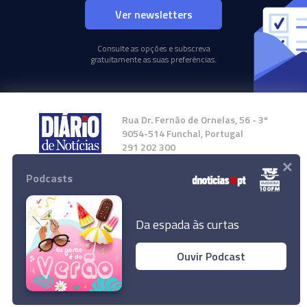
Ver newsletters
Consulte as opções e subscreva
gratuitamente as suas preferências.
Rua Dr. Fernão de Ornelas, 56 - 3º
9054-514 Funchal, Portugal
291 202 300
×
Podcasts
Instale a nossa App
Da espada às curtas
Ouvir Podcast
© 2024 Empresa Diário de Notícias, Lda.
Todos os direitos reservados.