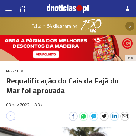
×
Faltam
64 dias
para os
PUB
MADEIRA
Requalificação do Cais da Fajã do
Mar foi aprovada
03 nov 2022
18:37
1