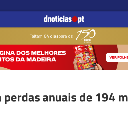
Faltam
64 dias
para os
a perdas anuais de 194 m