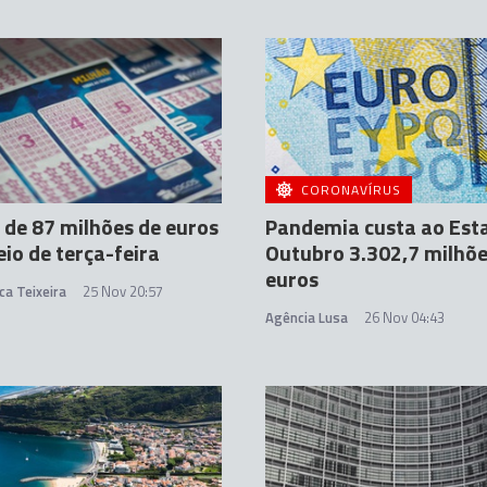
CORONAVÍRUS
 de 87 milhões de euros
Pandemia custa ao Est
eio de terça-feira
Outubro 3.302,7 milhõe
euros
ca Teixeira
25 Nov 20:57
Agência Lusa
26 Nov 04:43