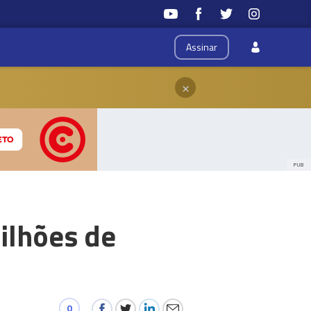
Assinar
×
PUB
ilhões de
0