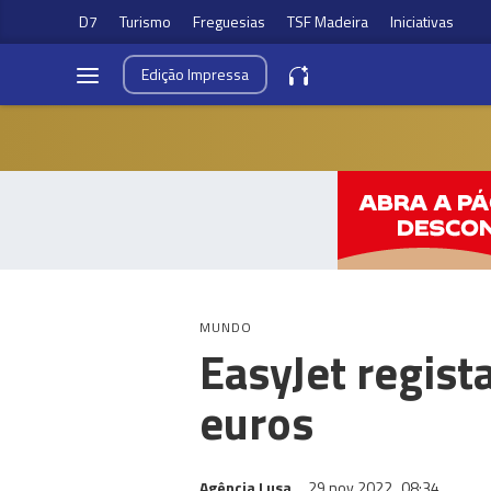
D7
Turismo
Freguesias
TSF Madeira
Iniciativas
Edição
Impressa
MUNDO
EasyJet regist
euros
Agência Lusa
29 nov 2022
08:34