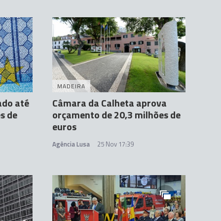
MADEIRA
ado até
Câmara da Calheta aprova
s de
orçamento de 20,3 milhões de
euros
Agência Lusa
25 Nov 17:39