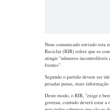
Num comunicado enviado esta man
Reciclar (RIR) refere que os con
atingir "números incontroláveis
frentes".
Segundo o partido devem ser ident
pesadas penas, mais informação 
Deste modo, o RIR, "exige e be
governa, contudo deverá estar a r
pois todos sabemos que são os ú