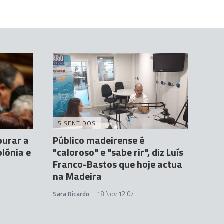
5 SENTIDOS
purar a
Público madeirense é
lónia e
"caloroso" e "sabe rir", diz Luís
Franco-Bastos que hoje actua
na Madeira
Sara Ricardo
18 Nov 12:07