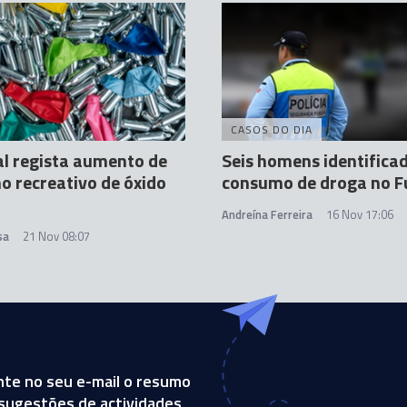
CASOS DO DIA
l regista aumento de
Seis homens identifica
 recreativo de óxido
consumo de droga no F
Andreína Ferreira
16 Nov 17:06
sa
21 Nov 08:07
te no seu e-mail o resumo
, sugestões de actividades,