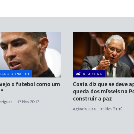
TIANO RONALDO
A GUERRA
vejo o futebol como um
Costa diz que se deve a
o"
queda dos mísseis na Po
construir a paz
drigues
17 Nov 20:12
Agência Lusa
15 Nov 21:18