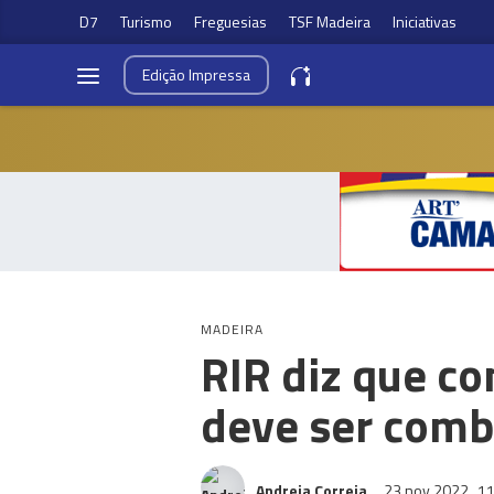
D7
Turismo
Freguesias
TSF Madeira
Iniciativas
Edição
Impressa
MADEIRA
RIR diz que c
deve ser comba
Andreia Correia
23 nov 2022
11