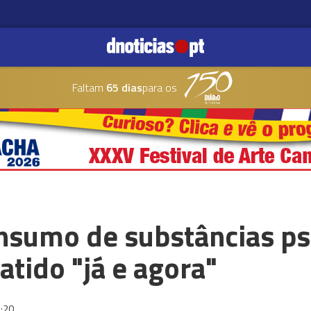
Faltam
65 dias
para os
onsumo de substâncias ps
tido "já e agora"
:20