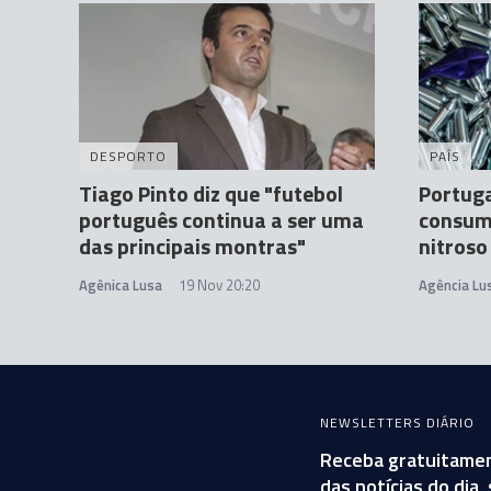
DESPORTO
PAÍS
Tiago Pinto diz que "futebol
Portuga
português continua a ser uma
consumo
das principais montras"
nitroso
Agênica Lusa
19 Nov 20:20
Agência Lu
NEWSLETTERS DIÁRIO
Receba gratuitamen
das notícias do dia