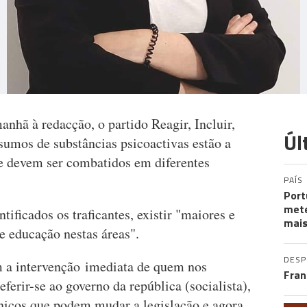
hã à redacção, o partido Reagir, Incluir,
Úl
sumos de substâncias psicoactivas estão a
 e devem ser combatidos em diferentes
PAÍS
Port
mete
ificados os traficantes, existir "maiores e
mais
e educação nestas áreas".
DES
m a intervenção imediata de quem nos
Fran
eferir-se ao governo da república (socialista),
nicos que podem mudar a legislação e agora