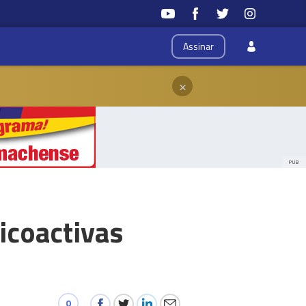
Assinar
×
PUB
icoactivas
0