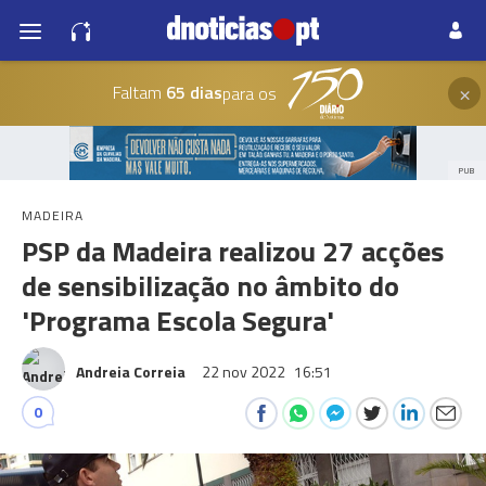
×
Faltam
65 dias
para os
PUB
MADEIRA
PSP da Madeira realizou 27 acções
de sensibilização no âmbito do
'Programa Escola Segura'
Andreia Correia
22 nov 2022
16:51
0