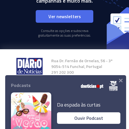
campanhas e muito mais.
Ver newsletters
Consulte as opções e subscreva
gratuitamente as suas preferências.
Rua Dr. Fernão de Ornelas, 56 - 3º
9054-514 Funchal, Portugal
291 202 300
×
Podcasts
Instale a nossa App
Da espada às curtas
Ouvir Podcast
© 2024 Empresa Diário de Notícias, Lda.