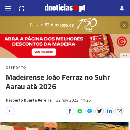
×
Faltam
63 dias
para os
PUB
DESPORTO
Madeirense João Ferraz no Suhr
Aarau até 2026
Herberto Duarte Pereira
22 nov 2022
11:25
0