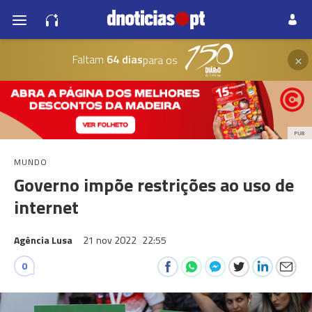
×
Faltam
64 dias
para os
PUB
MUNDO
Governo impõe restrições ao uso de
internet
Agência Lusa
21 nov 2022
22:55
0