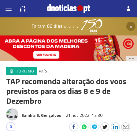
×
Faltam
66 dias
para os
PUB
TURISMO
PAÍS
TAP recomenda alteração dos voos
previstos para os dias 8 e 9 de
Dezembro
Sandra S. Gonçalves
21 nov 2022
12:30
0