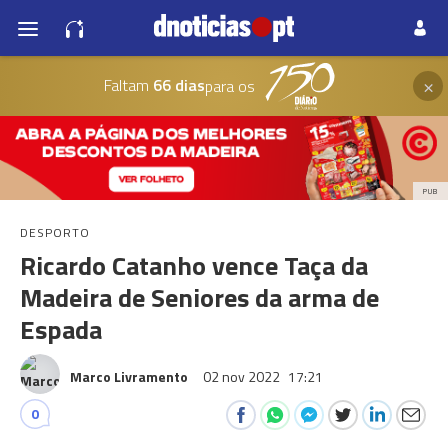
×
Faltam
66 dias
para os
PUB
DESPORTO
Ricardo Catanho vence Taça da
Madeira de Seniores da arma de
Espada
Marco Livramento
02 nov 2022
17:21
0