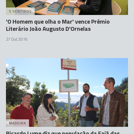
5 SENTIDOS
'O Homem que olha o Mar' vence Prémio
Literário João Augusto D'Ornelas
27 Out 20:16
MADEIRA
Ricardo Lume diz que população da Fajã das