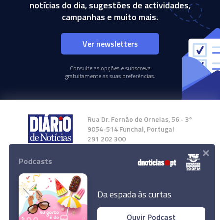
notícias do dia, sugestões de actividades,
campanhas e muito mais.
Ver newsletters
Consulte as opções e subscreva
gratuitamente as suas preferências.
Rua Dr. Fernão de Ornelas, 56 - 3º
9054-514 Funchal, Portugal
291 202 300
×
Podcasts
Instale a nossa App
Da espada às curtas
Ouvir Podcast