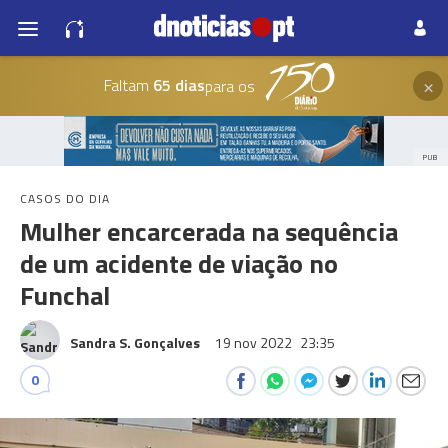
×
Faltam
65 dias
para os
PUB
CASOS DO DIA
Mulher encarcerada na sequência
de um acidente de viação no
Funchal
Sandra S. Gonçalves
19 nov 2022
23:35
0