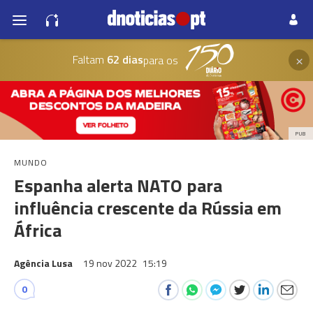
×
Faltam
62 dias
para os
PUB
MUNDO
Espanha alerta NATO para
influência crescente da Rússia em
África
Agência Lusa
19 nov 2022
15:19
0