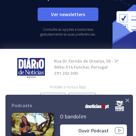
Ver newsletters
Consulte as opções e subscreva
gratuitamente as suas preferências.
Rua Dr. Fernão de Ornelas, 56 - 3º
9054-514 Funchal, Portugal
291 202 300
Instale a nossa App
×
Podcasts
O bandolim
© 2024 Empresa Diário de Notícias, Lda.
Ouvir Podcast
Todos os direitos reservados.