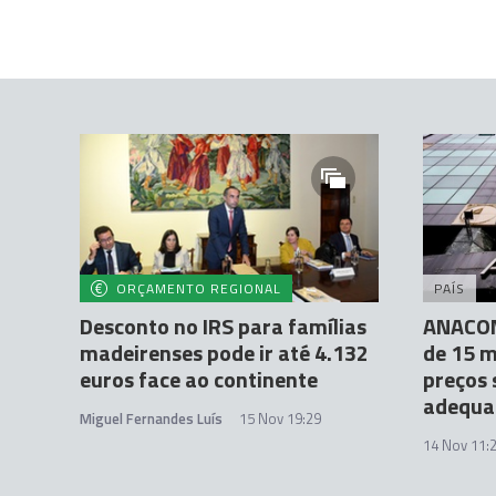
ORÇAMENTO REGIONAL
PAÍS
Desconto no IRS para famílias
ANACOM
madeirenses pode ir até 4.132
de 15 m
euros face ao continente
preços
adequa
Miguel Fernandes Luís
15 Nov 19:29
14 Nov 11: