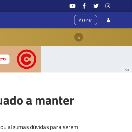
Assinar
×
PUB
uado a manter
eixou algumas dúvidas para serem