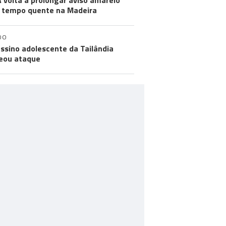
 volta a prolongar aviso amarelo
 tempo quente na Madeira
DO
ssino adolescente da Tailândia
eou ataque