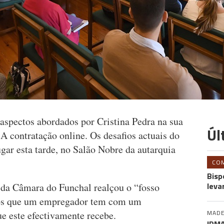
 aspectos abordados por Cristina Pedra na sua
Úl
'A contratação online. Os desafios actuais do
ugar esta tarde, no Salão Nobre da autarquia
CO
Bisp
leva
e da Câmara do Funchal realçou o “fosso
rgos que um empregador tem com um
MADE
ue este efectivamente recebe.