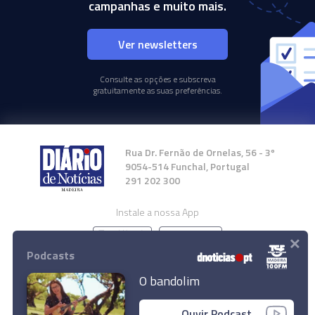
campanhas e muito mais.
Ver newsletters
Consulte as opções e subscreva
gratuitamente as suas preferências.
Rua Dr. Fernão de Ornelas, 56 - 3º
9054-514 Funchal, Portugal
291 202 300
Instale a nossa App
×
Podcasts
O bandolim
© 2024 Empresa Diário de Notícias, Lda.
Ouvir Podcast