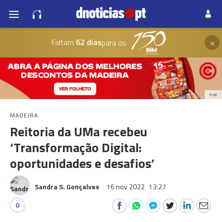
×
Faltam
62 dias
para os
PUB
MADEIRA
Reitoria da UMa recebeu
‘Transformação Digital:
oportunidades e desafios’
Sandra S. Gonçalves
16 nov 2022
13:27
0