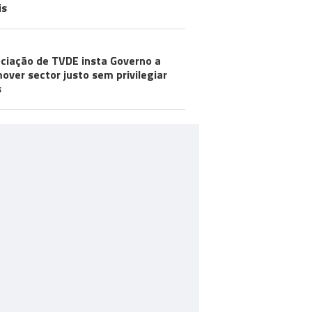
is
ciação de TVDE insta Governo a
over sector justo sem privilegiar
s