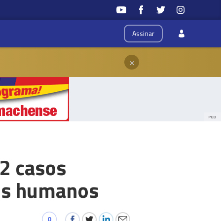
Assinar
×
PUB
2 casos
tos humanos
0