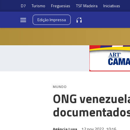
D7
Turismo
Freguesias
TSF Madeira
Iniciativas
Edição
Impressa
MUNDO
ONG venezuela
documentados 
Agência Lusa
12 nov 2022
10:16