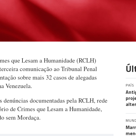
imes que Lesam a Humanidade (RCLH)
Úl
terceira comunicação ao Tribunal Penal
ntação sobre mais 32 casos de alegadas
na Venezuela.
PAÍS
Anti
proj
as denúncias documentadas pela RCLH, rede
alte
rio de Crimes que Lesam a Humanidade,
do sem Mordaça.
MUN
Marr
meno