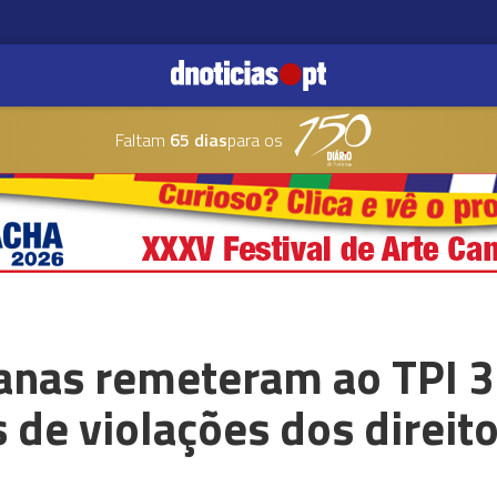
Faltam
65 dias
para os
nas remeteram ao TPI 3
de violações dos direi