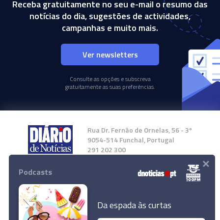
Receba gratuitamente no seu e-mail o resumo das
notícias do dia, sugestões de actividades,
campanhas e muito mais.
Ver newsletters
Consulte as opções e subscreva
gratuitamente as suas preferências.
Rua Dr. Fernão de Ornelas, 56 - 3º
9054-514 Funchal, Portugal
291 202 300
×
Podcasts
Instale a nossa App
Da espada às curtas