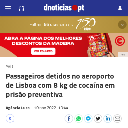
×
Faltam
66 dias
para os
PUB
PAÍS
Passageiros detidos no aeroporto
de Lisboa com 8 kg de cocaína em
prisão preventiva
Agência Lusa
10 nov 2022
13:44
0