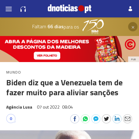
×
Faltam
66 dias
para os
PUB
MUNDO
Biden diz que a Venezuela tem de
fazer muito para aliviar sanções
Agência Lusa
07 out 2022
08:04
0