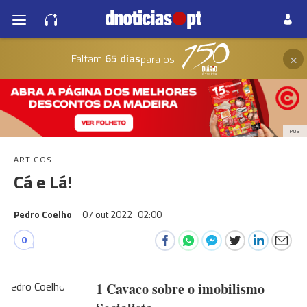
×
Faltam
65 dias
para os
PUB
ARTIGOS
Cá e Lá!
Pedro Coelho
07 out 2022
02:00
0
1 Cavaco sobre o imobilismo