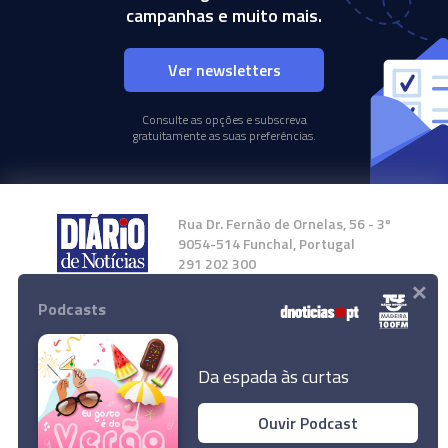
campanhas e muito mais.
Ver newsletters
Consulte as opções e subscreva
gratuitamente as suas preferências.
Rua Dr. Fernão de Ornelas, 56 - 3º
9054-514 Funchal, Portugal
291 202 300
×
Podcasts
Instale a nossa App
Da espada às curtas
Ouvir Podcast
© 2024 Empresa Diário de Notícias, Lda.