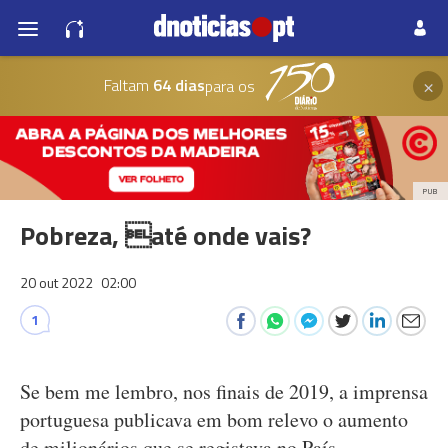
×
Faltam
64 dias
para os
PUB
Pobreza, até onde vais?
20 out 2022
02:00
1
Se bem me lembro, nos finais de 2019, a imprensa
portuguesa publicava em bom relevo o aumento
de milionários que se registava no País.