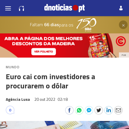
×
Faltam
66 dias
para os
PUB
MUNDO
Euro cai com investidores a
procurarem o dólar
Agência Lusa
20 out 2022
02:18
0