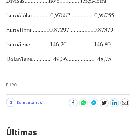
Divisas................hoje..............terça-feira
Euro/dólar............0,97882................0,98755
Euro/libra............0,87297................0,87379
Euro/iene.............146,20..................146,80
Dólar/iene............149,36..................148,75
EURO
0
Comentários
Últimas