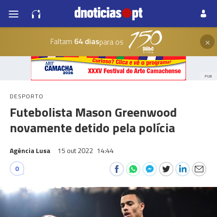
×
Faltam
64 dias
para os
PUB
DESPORTO
Futebolista Mason Greenwood
novamente detido pela polícia
Agência Lusa
15 out 2022
14:44
0