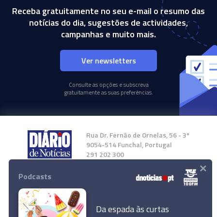
Receba gratuitamente no seu e-mail o resumo das
notícias do dia, sugestões de actividades,
campanhas e muito mais.
Ver newsletters
Consulte as opções e subscreva
gratuitamente as suas preferências.
Rua Dr. Fernão de Ornelas, 56 - 3º
9054-514 Funchal, Portugal
291 202 300
×
Podcasts
Instale a nossa App
Da espada às curtas