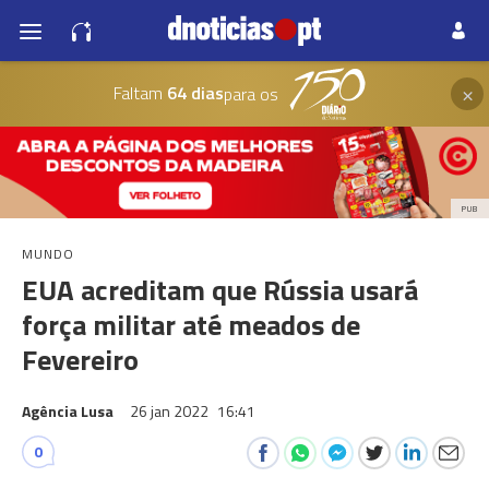
×
Faltam
64 dias
para os
PUB
MUNDO
EUA acreditam que Rússia usará
força militar até meados de
Fevereiro
Agência Lusa
26 jan 2022
16:41
0