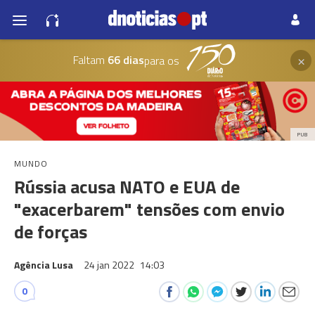
×
Faltam
66 dias
para os
PUB
MUNDO
Rússia acusa NATO e EUA de
"exacerbarem" tensões com envio
de forças
Agência Lusa
24 jan 2022
14:03
0