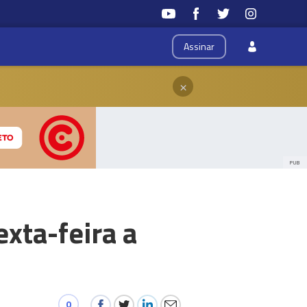
Assinar
×
PUB
xta-feira a
0