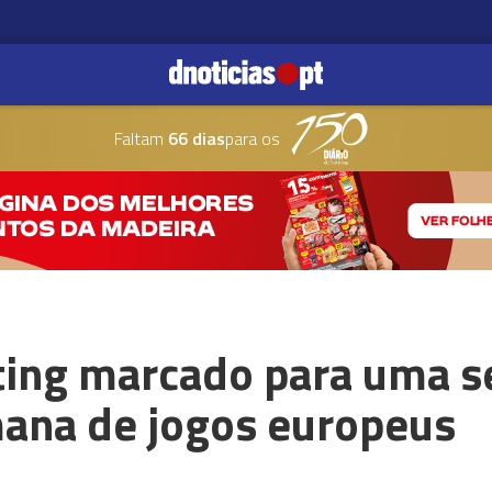
Faltam
66 dias
para os
ting marcado para uma se
ana de jogos europeus