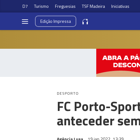
D7
Turismo
Freguesias
TSF Madeira
Iniciativas
Edição
Impressa
DESPORTO
FC Porto-Spor
anteceder sem
Agência Lusa
19 jan 2022
13:39