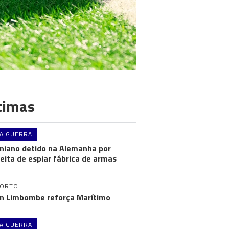
timas
A GUERRA
niano detido na Alemanha por
eita de espiar fábrica de armas
PORTO
n Limbombe reforça Marítimo
A GUERRA