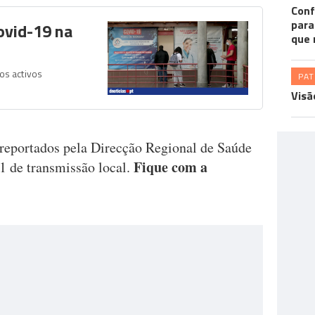
Conf
para
ovid-19 na
que 
os activos
PA
Visã
 reportados pela Direcção Regional de Saúde
Fique com a
1 de transmissão local.