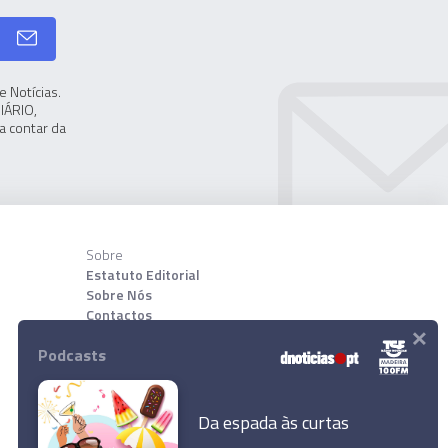
 Notícias.
IÁRIO,
a contar da
Sobre
Estatuto Editorial
Sobre Nós
Contactos
×
Podcasts
Download App
Da espada às curtas