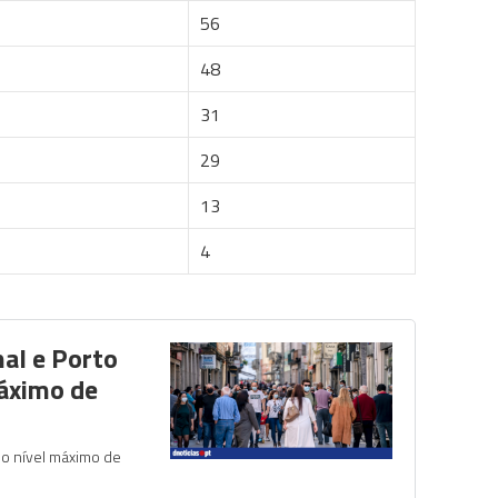
56
48
31
29
13
4
al e Porto
áximo de
do nível máximo de