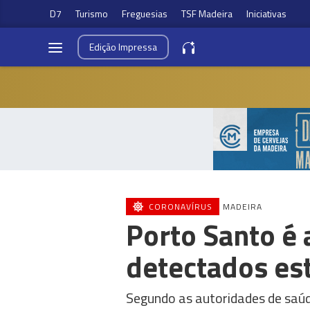
D7
Turismo
Freguesias
TSF Madeira
Iniciativas
Edição
Impressa
CORONAVÍRUS
MADEIRA
Porto Santo é
detectados est
Segundo as autoridades de saúde