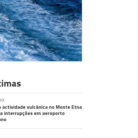
timas
DO
 actividade vulcânica no Monte Etna
a interrupções em aeroporto
iano