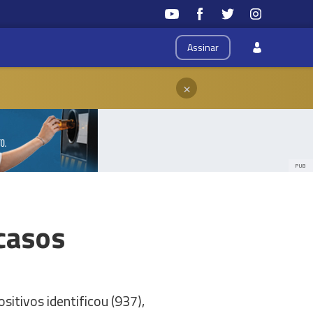
Assinar
×
PUB
casos
itivos identificou (937),