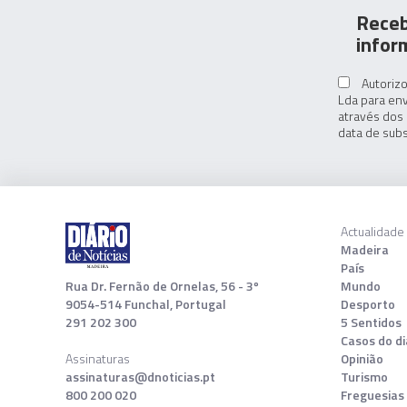
Receb
infor
Autorizo
Lda para env
através dos 
data de subs
Actualidade
Madeira
País
Rua Dr. Fernão de Ornelas, 56 - 3º
Mundo
9054-514 Funchal, Portugal
Desporto
291 202 300
5 Sentidos
Casos do di
Assinaturas
Opinião
assinaturas@dnoticias.pt
Turismo
800 200 020
Freguesias