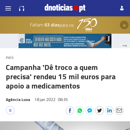
×
Faltam
63 dias
para os
PUB
PAÍS
Campanha 'Dê troco a quem
precisa' rendeu 15 mil euros para
apoio a medicamentos
Agência Lusa
18 jan 2022
08:35
0