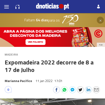
×
Faltam
64 dias
para os
PUB
MADEIRA
Expomadeira 2022 decorre de 8 a
17 de Julho
Marianna Pacifico
11 jan 2022
17:01
0