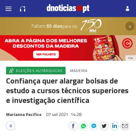
×
Faltam
65 dias
para os
PUB
ELEIÇÕES AUTÁRQUICAS
MADEIRA
Confiança quer alargar bolsas de
estudo a cursos técnicos superiores
e investigação científica
Marianna Pacifico
07 set 2021
14:28
0