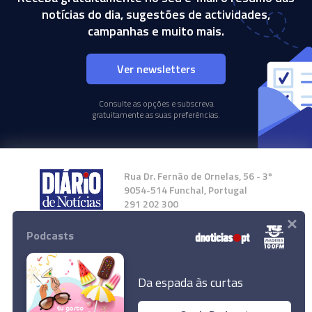
notícias do dia, sugestões de actividades,
campanhas e muito mais.
Ver newsletters
Consulte as opções e subscreva
gratuitamente as suas preferências.
Rua Dr. Fernão de Ornelas, 56 - 3º
9054-514 Funchal, Portugal
291 202 300
×
Podcasts
Instale a nossa App
Da espada às curtas