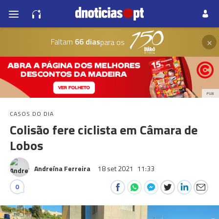
×
Faltam
66 dias
para os
PUB
CASOS DO DIA
Colisão fere ciclista em Câmara de
Lobos
Andreína Ferreira
18 set 2021
11:33
0