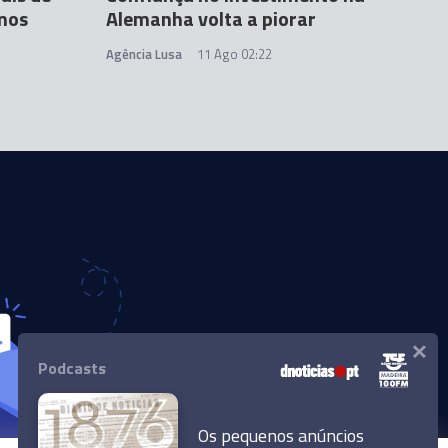
imos
Alemanha volta a piorar
Agência Lusa
11 Ago 02:22
×
Podcasts
Os pequenos anúncios