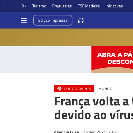
D7
Turismo
Freguesias
TSF Madeira
Iniciativas
Edição
Impressa
CORONAVÍRUS
MUNDO
França volta a
devido ao víru
Agência Lusa
16 ago 2021
23:34