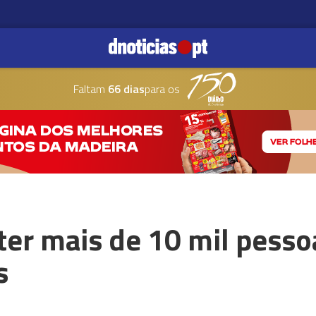
Faltam
66 dias
para os
 ter mais de 10 mil pess
s