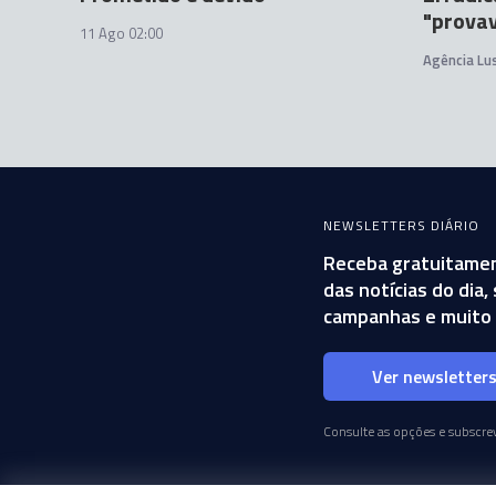
"provav
11 Ago 02:00
Agência Lu
NEWSLETTERS DIÁRIO
Receba gratuitamen
das notícias do dia
campanhas e muito 
Ver newsletter
Consulte as opções e subscrev