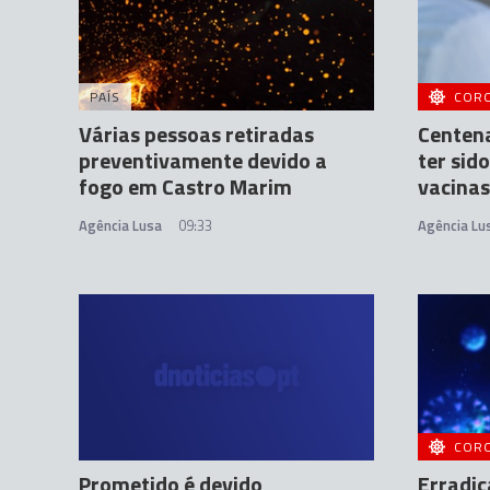
PAÍS
COR
Várias pessoas retiradas
Centen
preventivamente devido a
ter sid
fogo em Castro Marim
vacinas
Agência Lusa
09:33
Agência Lu
COR
Prometido é devido
Erradic