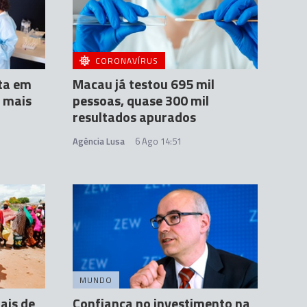
CORONAVÍRUS
ta em
Macau já testou 695 mil
 mais
pessoas, quase 300 mil
resultados apurados
Agência Lusa
6 Ago 14:51
MUNDO
ais de
Confiança no investimento na