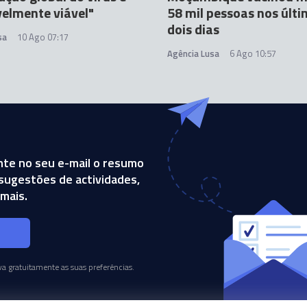
elmente viável"
58 mil pessoas nos últ
dois dias
sa
10 Ago 07:17
Agência Lusa
6 Ago 10:57
te no seu e-mail o resumo
, sugestões de actividades,
mais.
s
a gratuitamente as suas preferências.