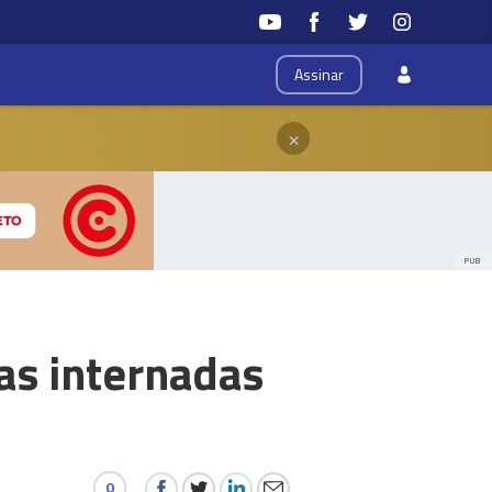
Assinar
×
PUB
oas internadas
0