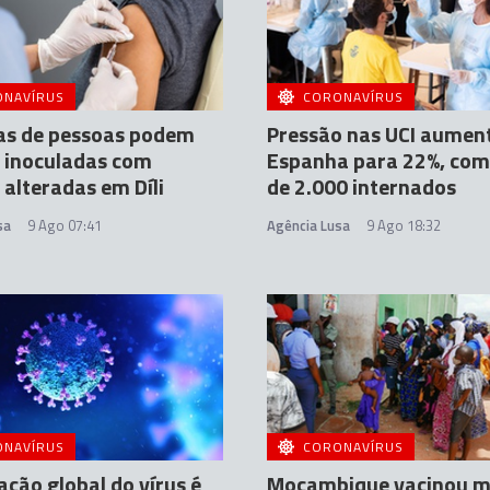
ONAVÍRUS
CORONAVÍRUS
as de pessoas podem
Pressão nas UCI aumen
o inoculadas com
Espanha para 22%, com
 alteradas em Díli
de 2.000 internados
sa
9 Ago 07:41
Agência Lusa
9 Ago 18:32
ONAVÍRUS
CORONAVÍRUS
ação global do vírus é
Moçambique vacinou m