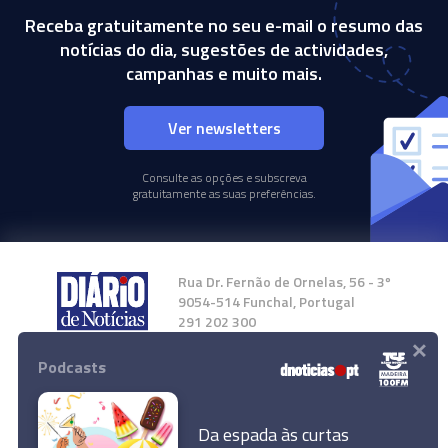
Receba gratuitamente no seu e-mail o resumo das
notícias do dia, sugestões de actividades,
campanhas e muito mais.
Ver newsletters
Consulte as opções e subscreva
gratuitamente as suas preferências.
Rua Dr. Fernão de Ornelas, 56 - 3º
9054-514 Funchal, Portugal
291 202 300
×
Podcasts
Instale a nossa App
Da espada às curtas