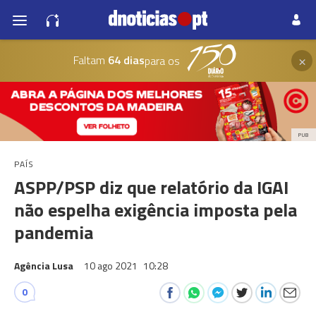
×
Faltam
64 dias
para os
PUB
PAÍS
ASPP/PSP diz que relatório da IGAI
não espelha exigência imposta pela
pandemia
Agência Lusa
10 ago 2021
10:28
0