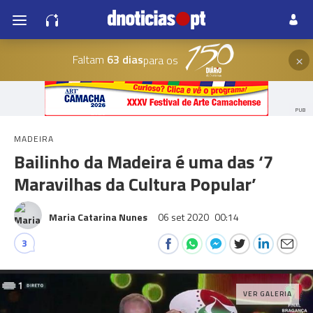
×
Faltam
63 dias
para os
PUB
MADEIRA
Bailinho da Madeira é uma das ‘7
Maravilhas da Cultura Popular’
Maria Catarina Nunes
06 set 2020
00:14
3
VER GALERIA