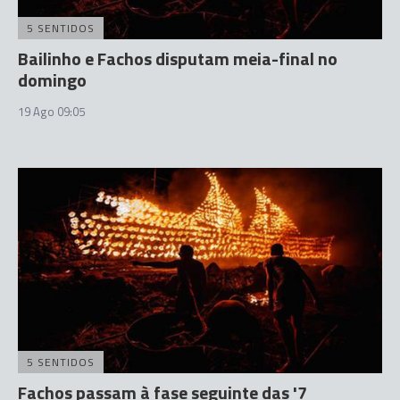
5 SENTIDOS
Bailinho e Fachos disputam meia-final no
domingo
19 Ago 09:05
5 SENTIDOS
Fachos passam à fase seguinte das '7