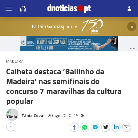
×
Faltam
63 dias
para os
PUB
MADEIRA
Calheta destaca ‘Bailinho da
Madeira’ nas semifinais do
concurso 7 maravilhas da cultura
popular
Tânia Cova
20 ago 2020
19:06
1