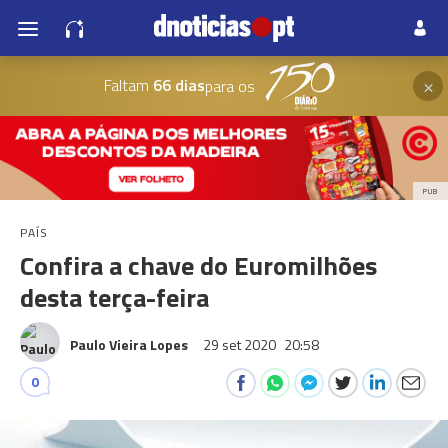
×
Faltam
66 dias
para os
PUB
PAÍS
Confira a chave do Euromilhões
desta terça-feira
Paulo Vieira Lopes
29 set 2020
20:58
0