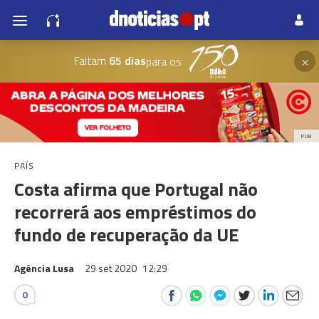
×
Faltam
65 dias
para os
PUB
PAÍS
Costa afirma que Portugal não
recorrerá aos empréstimos do
fundo de recuperação da UE
Agência Lusa
29 set 2020
12:29
0