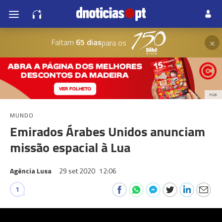
×
Faltam
65 dias
para os
PUB
MUNDO
Emirados Árabes Unidos anunciam
missão espacial à Lua
Agência Lusa
29 set 2020
12:06
1