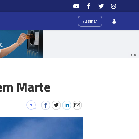
Assinar
PUB
 em Marte
1