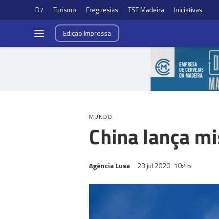
D7
Turismo
Freguesias
TSF Madeira
Iniciativas
Edição
Impressa
MUNDO
China lança m
Agência Lusa
23 jul 2020
10:45