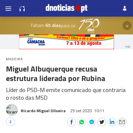
×
Faltam
65 dias
para os
PUB
MADEIRA
Miguel Albuquerque recusa
estrutura liderada por Rubina
Líder do PSD-M emite comunicado que contraria
o rosto das MSD
Ricardo Miguel Oliveira
29 set 2020
10:11
2