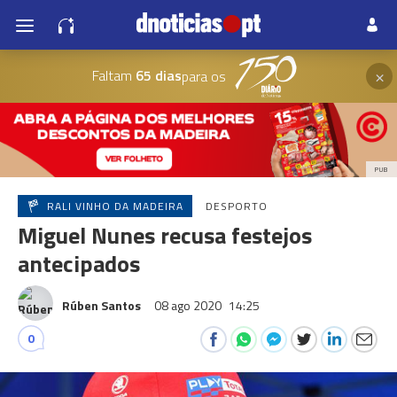
×
Faltam
65 dias
para os
PUB
RALI VINHO DA MADEIRA
DESPORTO
Miguel Nunes recusa festejos
antecipados
Rúben Santos
08 ago 2020
14:25
0