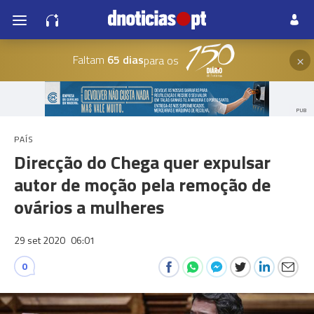
×
Faltam
65 dias
para os
PUB
PAÍS
Direcção do Chega quer expulsar
autor de moção pela remoção de
ovários a mulheres
29 set 2020
06:01
0