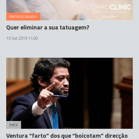
PATROCINADO
Quer eliminar a sua tatuagem?
15 Set 2019 11:00
PAÍS
Ventura “farto” dos que “boicotam” direcção