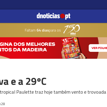
Faltam
64 dias
para os
va e a 29ºC
-tropical Paulette traz hoje também vento e trovoada
:28