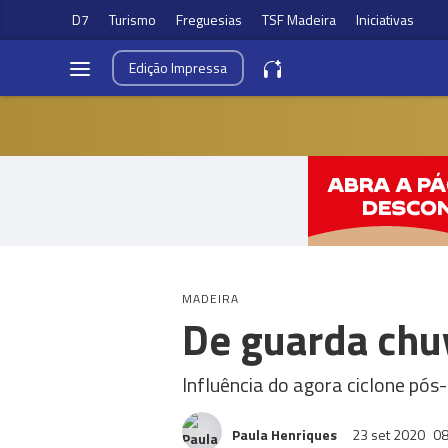
D7
Turismo
Freguesias
TSF Madeira
Iniciativas
Edição
Impressa
MADEIRA
De guarda chu
Influência do agora ciclone pós
Paula Henriques
23 set 2020
08