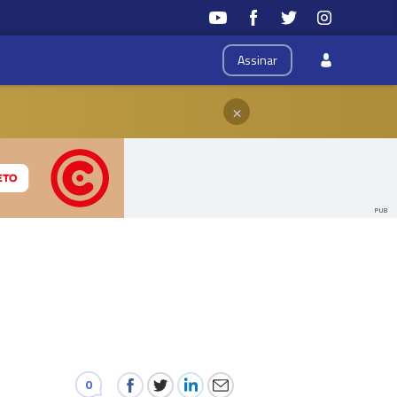
Assinar
×
PUB
0